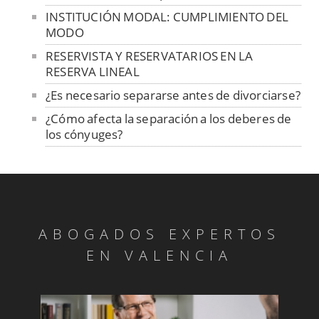
INSTITUCIÓN MODAL: CUMPLIMIENTO DEL
MODO
RESERVISTA Y RESERVATARIOS EN LA
RESERVA LINEAL
¿Es necesario separarse antes de divorciarse?
¿Cómo afecta la separación a los deberes de
los cónyuges?
LA MATRIMONIALIDAD DEL
CONSENTIMIENTO
EL EXPEDIENTE CIVIL PREVIO
LA CUANTÍA DEL CRÉDITO DE
ABOGADOS EXPERTOS
PARTICIPACIÓN
EN VALENCIA
APERTURA DE LA SUCESIÓN
Reembolsos y reintegros entre patrimonios
Matrimonio putativo