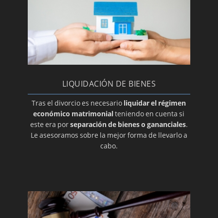
acuerdo
LA PIEDRA ANGULAR DE LOS DIVORCIOS
EXPRÉS
Convenio regulador en el divorcio
Cargos tuitivos
Adopción del menor
LIQUIDACIÓN DE BIENES
PENSIÓN COMPENSATORIA: ¿SE PUEDE
Tras el divorcio es necesario
liquidar el régimen
MODIFICAR?
económico matrimonial
teniendo en cuenta si
este era por
separación de bienes o gananciales
.
¿Qué tipo de adopción escoger? Abogado de
Le asesoramos sobre la mejor forma de llevarlo a
Familia Valencia
cabo.