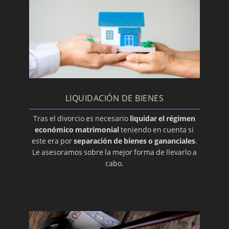
Características del divorcio de mutuo
acuerdo
LA PIEDRA ANGULAR DE LOS DIVORCIOS
EXPRÉS
Convenio regulador en el divorcio
Cargos tuitivos
Adopción del menor
LIQUIDACIÓN DE BIENES
PENSIÓN COMPENSATORIA: ¿SE PUEDE
Tras el divorcio es necesario
liquidar el régimen
MODIFICAR?
económico matrimonial
teniendo en cuenta si
este era por
separación de bienes o gananciales
.
¿Qué tipo de adopción escoger? Abogado de
Le asesoramos sobre la mejor forma de llevarlo a
Familia Valencia
cabo.