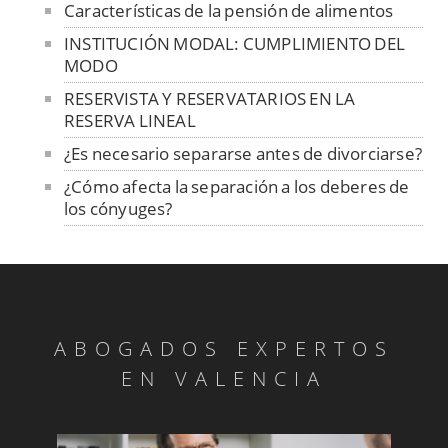
Características de la pensión de alimentos
INSTITUCIÓN MODAL: CUMPLIMIENTO DEL
MODO
RESERVISTA Y RESERVATARIOS EN LA
RESERVA LINEAL
¿Es necesario separarse antes de divorciarse?
¿Cómo afecta la separación a los deberes de
los cónyuges?
LA MATRIMONIALIDAD DEL
CONSENTIMIENTO
EL EXPEDIENTE CIVIL PREVIO
LA CUANTÍA DEL CRÉDITO DE
ABOGADOS EXPERTOS
PARTICIPACIÓN
EN VALENCIA
APERTURA DE LA SUCESIÓN
Reembolsos y reintegros entre patrimonios