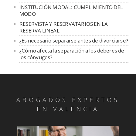
INSTITUCIÓN MODAL: CUMPLIMIENTO DEL
MODO
RESERVISTA Y RESERVATARIOS EN LA
RESERVA LINEAL
¿Es necesario separarse antes de divorciarse?
¿Cómo afecta la separación a los deberes de
los cónyuges?
LA MATRIMONIALIDAD DEL
CONSENTIMIENTO
EL EXPEDIENTE CIVIL PREVIO
LA CUANTÍA DEL CRÉDITO DE
ABOGADOS EXPERTOS
PARTICIPACIÓN
EN VALENCIA
APERTURA DE LA SUCESIÓN
Reembolsos y reintegros entre patrimonios
Matrimonio putativo