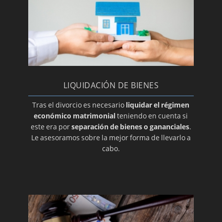
acuerdo
LA PIEDRA ANGULAR DE LOS DIVORCIOS
EXPRÉS
Convenio regulador en el divorcio
Cargos tuitivos
Adopción del menor
LIQUIDACIÓN DE BIENES
PENSIÓN COMPENSATORIA: ¿SE PUEDE
Tras el divorcio es necesario
liquidar el régimen
MODIFICAR?
económico matrimonial
teniendo en cuenta si
este era por
separación de bienes o gananciales
.
¿Qué tipo de adopción escoger? Abogado de
Le asesoramos sobre la mejor forma de llevarlo a
Familia Valencia
cabo.